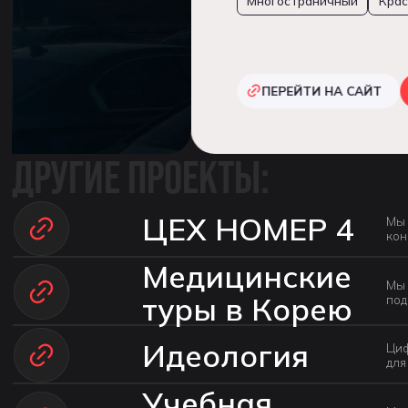
Многостраничный
Автомобили
ПЕРЕЙТИ НА САЙТ
СМОТРЕТЬ КЕЙС
ДРУГИЕ ПРОЕКТЫ:
ЦЕХ НОМЕР 4
Мы 
кон
про
Медицинские
Зад
тра
Мы 
экс
туры в Корею
под
так
выс
зас
кли
ауд
нав
Идеология
Циф
про
орг
для
Име
с м
сай
инф
Учебная
до 
коф