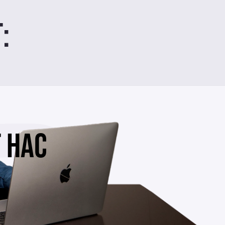
:
 НАС