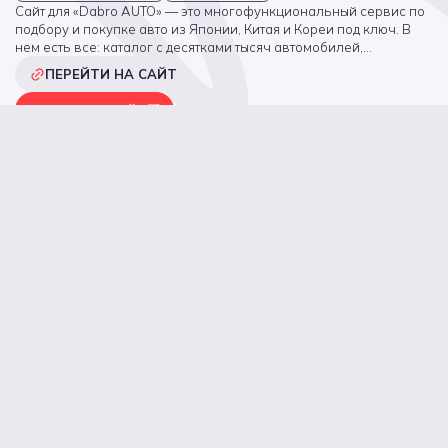
Сайт для «Dabro AUTO» — это многофункциональный сервис по
подбору и покупке авто из Японии, Китая и Кореи под ключ. В
нем есть все: каталог с десятками тысяч автомобилей,
детальные фильтры поиска по любым параметрам, прозрачный
ПЕРЕЙТИ НА САЙТ
расчет стоимости, Telegram-бот для быстрого получения цены,
калькулятор доставки.
СМОТРЕТЬ КЕЙС