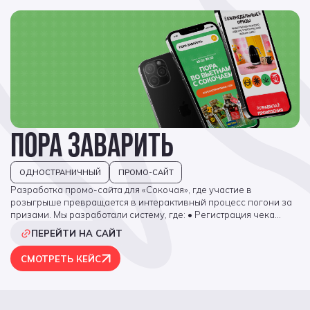
ПОРА ЗАВАРИТЬ
ОДНОСТРАНИЧНЫЙ
ПРОМО-САЙТ
Разработка промо-сайта для «Сокочая», где участие в
розыгрыше превращается в интерактивный процесс погони за
призами. Мы разработали систему, где: • Регистрация чека
занимает секунды: Никакого ручного ввода данных — система
ПЕРЕЙТИ НА САЙТ
сама проверяет покупку и определяет победителя. А в личном
кабинете участники мгновенно видят свои баллы и статус. •
СМОТРЕТЬ КЕЙС
Бесперебойная работа: Мы настроили систему так, что весь
период акции она работает идеально, фиксируя каждую
покупку для честного и беспристрастного определения
победителей путем использования автоматизированной