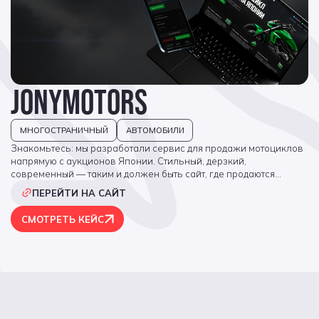
JONYMOTORS
МНОГОСТРАНИЧНЫЙ
АВТОМОБИЛИ
Знакомьтесь: мы разработали сервис для продажи мотоциклов
напрямую с аукционов Японии. Стильный, дерзкий,
современный — таким и должен быть сайт, где продаются
качественные «железные кони». Мощный каталог с умными
ПЕРЕЙТИ НА САЙТ
фильтрами поиска: производитель, модель, год выпуска, объём
двигателя, пробег, тип — найдёт вариант даже для самого
СМОТРЕТЬ КЕЙС
требовательного байкера. Тысячи позиций мото в каталоге,
которые постоянно обновляются. Живые отзывы интегрированы
с других площадок компании, подтверждая ее надежность. А
дизайн говорит сам за себя: «Здесь точно продаются мотоциклы
мечты».