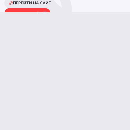
фургонов, их техническое оснащение, внешний вид и
ПЕРЕЙТИ НА САЙТ
преимущества для бизнеса.
СМОТРЕТЬ КЕЙС